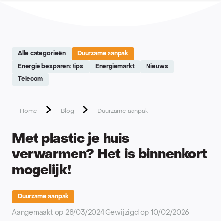
Site réalisé par Softedge studio - https://softedge.be
Alle categorieën
Duurzame aanpak
Energie besparen: tips
Energiemarkt
Nieuws
Telecom
Home
Blog
Duurzame aanpak
Met plastic je huis
verwarmen? Het is binnenkort
mogelijk!
Duurzame aanpak
Aangemaakt op 28/03/2024
Gewijzigd op 10/02/2026