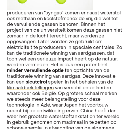
produceren van “syngas” komen er naast
waterstof
ook methaan en koolstofmonoxide vrij, die wel tot
de vervuilende gassen behoren. Binnen het
project van de universiteit komen deze gassen niet
zomaar in de lucht terecht, maar worden ze
opgevangen. Later worden ze gebruikt om
elektriciteit te produceren in speciale centrales. Zo
kan de traditionele winning van aardgassen, dat
toch wel een serieuze impact heeft op de natuur,
worden vermeden. Het is dus een potentieel
minder vervuilende optie
ten opzichte van de
traditionele winning van aardgas. Deze innovatie
kan een
sleutelrol
spelen in het behalen van
de
klimaatdoelstellingen
van verschillende landen
waaronder ook België. Op grotere schaal merken
we steeds meer belangstelling voor deze
technologie in Azië, waar Japan het voortouw
neemt bij de ontwikkeling ervan. China heeft dan
weer het grootste waterstoftankstation ter wereld
in gebruik genomen om maximaal in te zetten op
schone energie
. In afwachting van de algemene