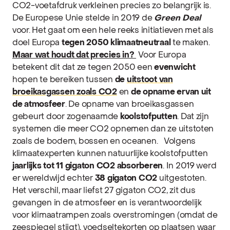
CO2-voetafdruk verkleinen precies zo belangrijk is.
De Europese Unie stelde in 2019 de
Green Deal
voor. Het gaat om een hele reeks initiatieven met als
doel Europa
tegen 2050 klimaatneutraal
te maken.
Maar wat houdt dat precies in?
Voor Europa
betekent dit dat ze tegen 2050 een
evenwicht
hopen te bereiken tussen
de
uitstoot van
broeikasgassen zoals CO2
en
de opname ervan uit
de atmosfeer
. De opname van broeikasgassen
gebeurt door zogenaamde
koolstofputten
. Dat zijn
systemen die meer CO2 opnemen dan ze uitstoten
zoals de bodem, bossen en oceanen.
Volgens
klimaatexperten kunnen natuurlijke koolstofputten
jaarlijks tot
11 gigaton CO2
absorberen
. In 2019 werd
er wereldwijd echter
38 gigaton CO2
uitgestoten.
Het verschil, maar liefst 27 gigaton CO2, zit dus
gevangen in de atmosfeer en is verantwoordelijk
voor klimaatrampen zoals overstromingen (omdat de
zeespiegel stijgt), voedseltekorten op plaatsen waar