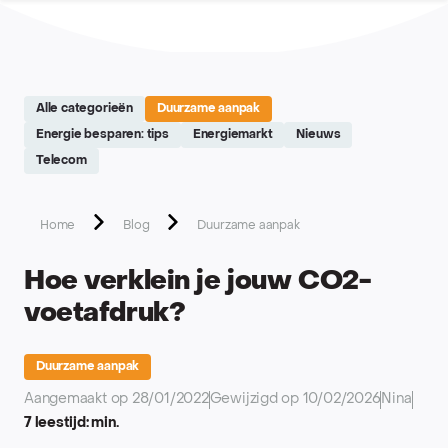
Site réalisé par Softedge studio - https://softedge.be
Alle categorieën
Duurzame aanpak
Energie besparen: tips
Energiemarkt
Nieuws
Telecom
Home
Blog
Duurzame aanpak
Hoe verklein je jouw CO2-
voetafdruk?
Duurzame aanpak
Aangemaakt op 28/01/2022
Gewijzigd op 10/02/2026
Nina
7 leestijd: min.