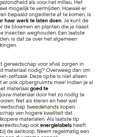
 gezondheid als voor het milieu. Het
el mogelijk te vermijden. Hoewel er
van bepaald ongedierte af te komen, is
r haar werk te laten doen
. Je kunt de
r de bloemen en planten die je naast
alde insecten weghouden. Een laatste
den, is dat ze over het algemeen
kingen.
kt gereedschap voor afval zorgen in
aald materiaal nodig? Overweeg dan om
et-zelfzaak. Deze optie is niet alleen
rt er ook opbergruimte mee! Indien je al
het materiaal
goed te
jouw materiaal door het zo nodig te
ooien. Net als kleren en heel wat
gereedschap
tweedehands
kopen.
schap van hogere kwaliteit dat
opere materialen. Als laatste tip
ngereedschap ook
energielabels
heeft.
 bij de aankoop. Neem regelmatig een