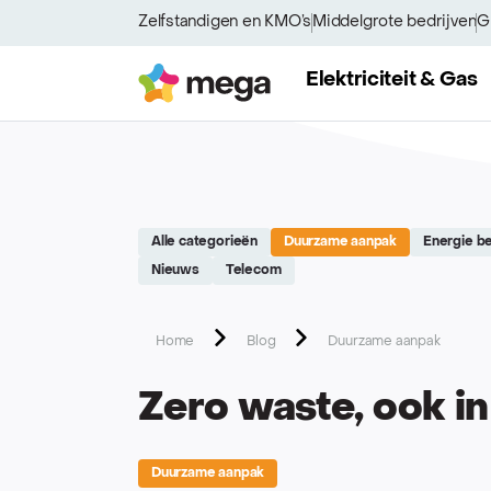
Site réalisé par Softedge studio - https://softedge.be
Zelfstandigen en KMO’s
Middelgrote bedrijven
G
Mega
Elektriciteit & Gas
Alle categorieën
Duurzame aanpak
Energie be
Nieuws
Telecom
Home
Blog
Duurzame aanpak
Zero waste, ook in
Duurzame aanpak