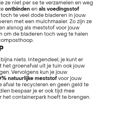
 je ze niet per se te verzamelen en weg
 ze
ontbinden
en
als voedingsstof
 toch te veel dode bladeren in jouw
pperen met een mulchmaaier. Zo zijn ze
en alsnog als meststof voor jouw
zen om de bladeren toch weg te halen
e composthoop.
p
jna niets. Integendeel, je kunt er
 het groenafval uit je tuin ook jouw
egen. Vervolgens kun je jouw
% natuurlijke meststof
voor jouw
e afval te recycleren en geen geld te
ien bespaar je er ook tijd mee
r het containerpark hoeft te brengen.