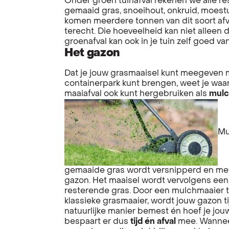
Onder groen tuinafval rekenen we alle re
gemaaid gras, snoeihout, onkruid, moestui
komen meerdere tonnen van dit soort afv
terecht. Die hoeveelheid kan niet alleen
groenafval kan ook in je tuin zelf goed v
Het gazon
Dat je jouw grasmaaisel kunt meegeven m
containerpark kunt brengen, weet je waarsc
maaiafval ook kunt hergebruiken als
mulc
Mu
gemaaide gras wordt versnipperd en met
gazon. Het maaisel wordt vervolgens ee
resterende gras. Door een mulchmaaier te
klassieke grasmaaier, wordt jouw gazon 
natuurlijke manier bemest én hoef je jou
bespaart er dus
tijd én afval
mee. Wanneer