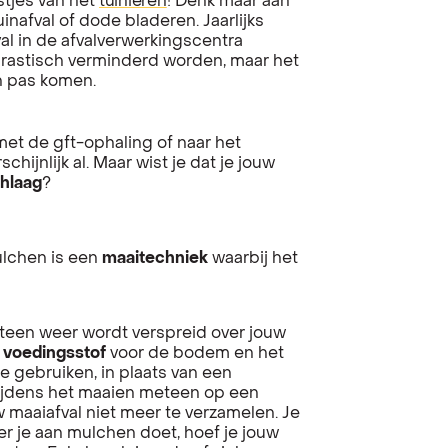
stjes van het
tuinieren
! Denk maar aan
nafval of dode bladeren. Jaarlijks
al in de afvalverwerkingscentra
 drastisch verminderd worden, maar het
an pas komen.
et de gft-ophaling of naar het
hijnlijk al. Maar wist je dat je jouw
hlaag
?
lchen is een
maaitechniek
waarbij het
een weer wordt verspreid over jouw
n
voedingsstof
voor de bodem en het
 gebruiken, in plaats van een
tijdens het maaien meteen op een
w maaiafval niet meer te verzamelen. Je
 je aan mulchen doet, hoef je jouw