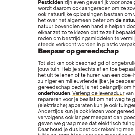
Pesticiden
zijn even gevaarlijk voor onze
wordt daarom ook aangeraden om ze zove
ook natuurlijke oplossingen bestaan om 
het over het algemeen beter om
de natuu
natuur bovendien een handje helpen doo
elkaar zet zo te kiezen dat ze zelf bepa
reden om bestrijdingsmiddelen te vermij
steeds verkocht worden in plastic verpak
Bespaar op gereedschap
Tot slot kan ook beschadigd of ongebrui
jouw tuin. Heb je slechts af en toe bep
het uit te lenen of te huren van een doe-h
zuiniger en milieuvriendelijker, je bespaa
gereedschap bezit, is het belangrijk om 
onderhouden
.
Verleng de levensduur
van 
repareren voor je beslist om het weg te g
(elektrische) apparaten kun je ook tuin
Anderzijds kun je ook kiezen voor gereed
vervolgens ook langer meegaat dan goedk
geven we graag mee dat elektrisch tui
Daar houd je dus best ook rekening mee