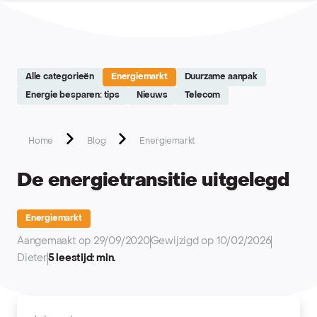
Site réalisé par Softedge studio - https://softedge.be
Alle categorieën
Energiemarkt
Duurzame aanpak
Energie besparen: tips
Nieuws
Telecom
Home
Blog
Energiemarkt
De energietransitie uitgelegd
Energiemarkt
Aangemaakt op 29/09/2020
Gewijzigd op 10/02/2026
Dieter
5 leestijd: min.