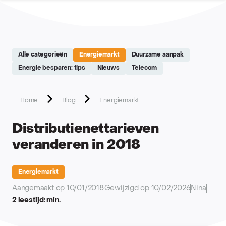
Site réalisé par Softedge studio - https://softedge.be
Alle categorieën
Energiemarkt
Duurzame aanpak
Energie besparen: tips
Nieuws
Telecom
Home
Blog
Energiemarkt
Distributienettarieven
veranderen in 2018
Energiemarkt
Aangemaakt op 10/01/2018
Gewijzigd op 10/02/2026
Nina
2 leestijd: min.