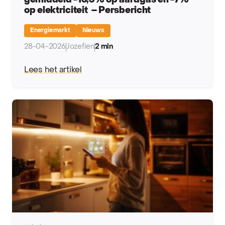
gemiddeld -13,5% op aardgas en -7%
op elektriciteit – Persbericht
Energiemarkt
Nieuws
28-04-2026
Jozefien
2 min
Lees het artikel