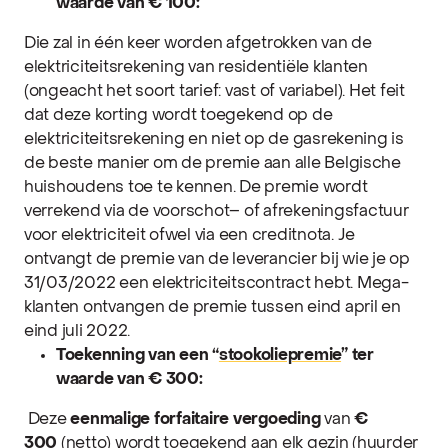
waarde van € 100:
Die zal in één keer worden afgetrokken van de
elektriciteitsrekening van residentiële klanten
(ongeacht het soort tarief: vast of variabel). Het feit
dat deze korting wordt toegekend op de
elektriciteitsrekening en niet op de gasrekening is
de beste manier om de premie aan alle Belgische
huishoudens toe te kennen.
De
premie
wordt
verrekend
via
de
voorschot
– of
afrekeningsfactuur
voor
elektriciteit
ofwel
via
een
creditnota
.
Je
ontvangt
de
premie
van de
leverancier
bij
wie
je op
31/03/2022
een
elektriciteitscontract
hebt
.
Mega-
klanten
ontvangen
de
premie
tussen
eind
april
en
eind
juli
2022.
Toekenning van een “
stookoliepremie
” ter
waarde van
€ 300:
Deze
eenmalige forfaitaire vergoeding
van
€
300
(netto) wordt toegekend aan elk gezin (huurder