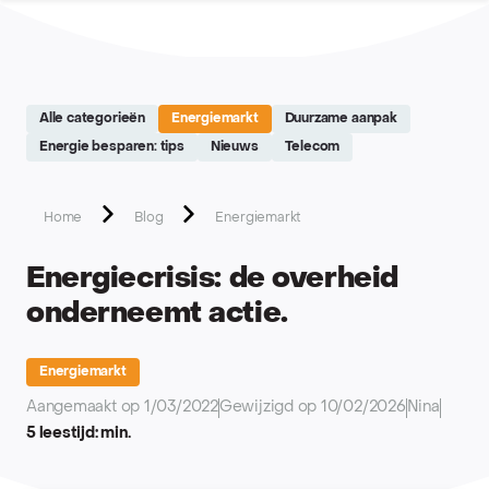
Site réalisé par Softedge studio - https://softedge.be
Alle categorieën
Energiemarkt
Duurzame aanpak
Energie besparen: tips
Nieuws
Telecom
Home
Blog
Energiemarkt
Energiecrisis: de overheid
onderneemt actie.
Energiemarkt
Aangemaakt op 1/03/2022
Gewijzigd op 10/02/2026
Nina
5 leestijd: min.