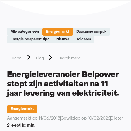
Site réalisé par Softedge studio - https://softedge.be
Alle categorieën
Energiemarkt
Duurzame aanpak
Energie besparen: tips
Nieuws
Telecom
Home
Blog
Energiemarkt
Energieleverancier Belpower
stopt zijn activiteiten na 11
jaar levering van elektriciteit.
Energiemarkt
Aangemaakt op 11/06/2018
Gewijzigd op 10/02/2026
Dieter
2 leestijd: min.