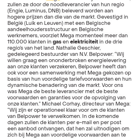
zullen ze door de noodleverancier van hun regio
(Engie, Luminus, DNB) beleverd worden aan
hogere prijzen dan die van de markt. Gevestigd in
België (Luik en Leuven) met een Belgische
aandeelhoudersstructuur en Belgische
werknemers, voorziet Mega momenteel meer dan
110.000 klanten in
gas
en
elektriciteit
in de drie
regio’s van het land. Nathalie Geschier,
gedelegeerd bestuurder van N.V. Belpower: “Wij
willen graag een ononderbroken energielevering
aan onze klanten verzekeren, Belpower heeft dan
ook voor een samenwerking met Mega gekozen op
basis van hun voordelige tariefvoorwaarden en hun
dynamische benadering van de markt. Voor ons
was Mega de beste leverancier met de beste
voorwaarden en garanties voor de opvolging van
onze klanten.” Michael Corhay, directeur van Mega:
“Wij zijn er operationeel klaar voor om de klanten
van Belpower te verwelkomen. In de komende
dagen zullen de klanten per e-mail en per post
een aanbod ontvangen, dat hen zal uitnodigen om
zich bij Mega aan voordelige voorwaarden aan te