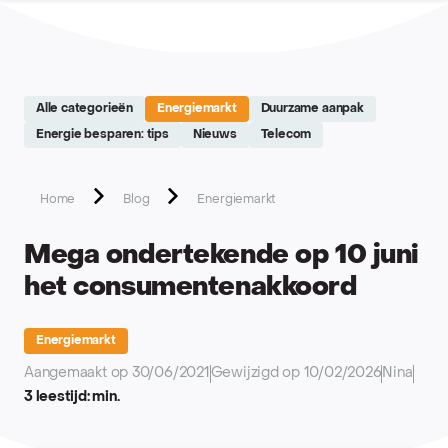
Site réalisé par Softedge studio - https://softedge.be
Alle categorieën
Energiemarkt
Duurzame aanpak
Energie besparen: tips
Nieuws
Telecom
Home
Blog
Energiemarkt
Mega ondertekende op 10 juni
het consumentenakkoord
Energiemarkt
Aangemaakt op 30/06/2021
Gewijzigd op 10/02/2026
Nina
3 leestijd: min.