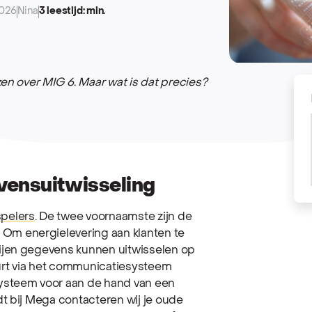
2026
Nina
3 leestijd: min.
en over MIG 6. Maar wat is dat precies?
vensuitwisseling
spelers
. De twee voornaamste zijn de
. Om energielevering aan klanten te
ijen gegevens kunnen uitwisselen op
eurt via het communicatiesysteem
systeem voor aan de hand van een
t bij Mega contacteren wij je oude