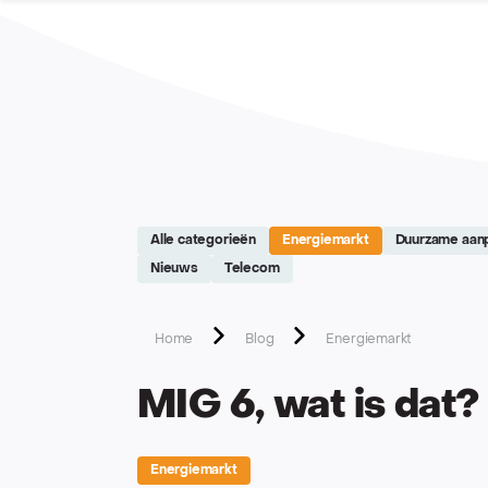
Site réalisé par Softedge studio - https://softedge.be
Alle categorieën
Energiemarkt
Duurzame aan
Nieuws
Telecom
Home
Blog
Energiemarkt
MIG 6, wat is dat?
Energiemarkt