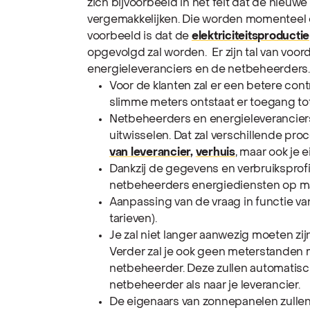
zich bijvoorbeeld in het feit dat de nieuw
vergemakkelijken. Die worden momenteel ov
voorbeeld is dat de
elektriciteitsproductie
opgevolgd zal worden.
Er zijn tal van voo
energieleveranciers en de netbeheerders.
Voor de klanten zal er een betere con
slimme meters ontstaat er toegang tot
Netbeheerders en energieleverancier
uitwisselen. Dat zal verschillende pro
van leverancier
,
verhuis
, maar ook je 
Dankzij de gegevens en verbruiksprofi
netbeheerders energiediensten op m
Aanpassing van de vraag in functie va
tarieven).
Je zal niet langer aanwezig moeten zij
Verder zal je ook geen meterstanden 
netbeheerder. Deze zullen automatisc
netbeheerder als naar je leverancier.
De eigenaars van zonnepanelen zulle