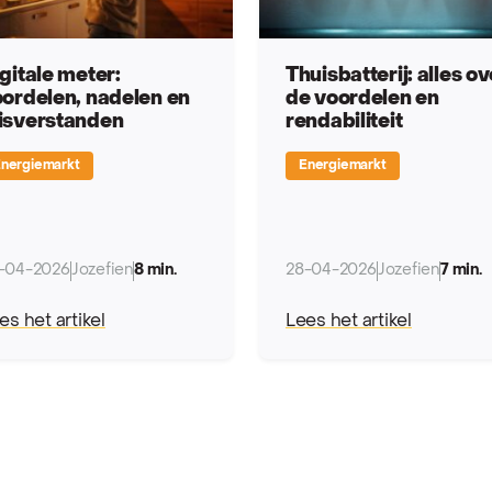
gitale meter:
Thuisbatterij: alles ov
ordelen, nadelen en
de voordelen en
isverstanden
rendabiliteit
nergiemarkt
Energiemarkt
-04-2026
Jozefien
8 min.
28-04-2026
Jozefien
7 min.
es het artikel
Lees het artikel