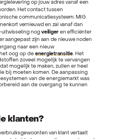
ergielevering op jouw adres vanaf een
orden. Het contact tussen
ktronische communicatiesysteem; MIG.
nenkort vernieuwd en zal vanaf dan
e-uitwisseling nog
veiliger
en efficiënter
ter aangepast zijn aan de nieuwe noden
rgang naar een nieuw
het oog op de
energietransitie
. Het
ndstoffen zoveel mogelijk te vervangen
t mogelijk te maken, zullen er heel
tie bij moeten komen. De aanpassing
tiesystemen van de energiemarkt was
orbereid aan de overgang te kunnen
de klanten?
erbruiksgewoonten van klant vertaalt