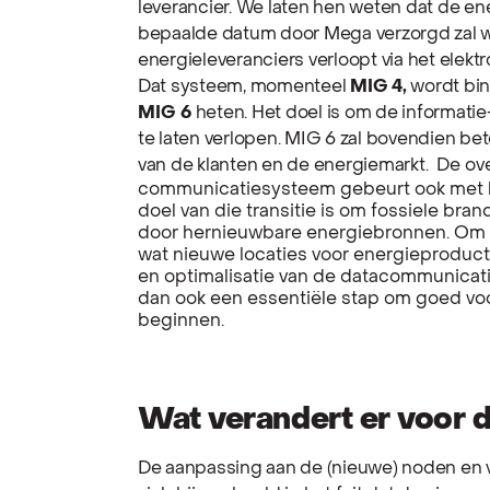
leverancier. We laten hen weten dat de en
bepaalde datum door Mega verzorgd zal w
energieleveranciers verloopt via het ele
Dat systeem, momenteel
MIG 4,
wordt bin
MIG 6
heten. Het doel is om de informati
te laten verlopen. MIG 6 zal bovendien be
van de klanten en de energiemarkt.
De ove
communicatiesysteem gebeurt ook met 
doel van die transitie is om fossiele bra
door hernieuwbare energiebronnen. Om da
wat nieuwe locaties voor energieproduc
en optimalisatie van de datacommunica
dan ook een essentiële stap om goed vo
beginnen.
Wat verandert er voor 
De aanpassing aan de (nieuwe) noden en v