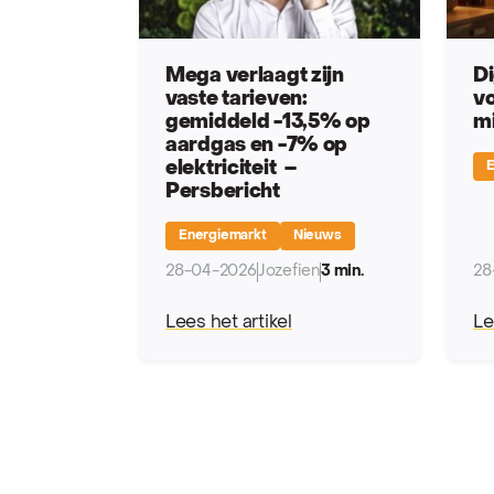
Mega verlaagt zijn
Di
vaste tarieven:
vo
gemiddeld -13,5% op
m
aardgas en -7% op
elektriciteit –
E
Persbericht
Energiemarkt
Nieuws
28-04-2026
Jozefien
3 min.
28
Lees het artikel
Le