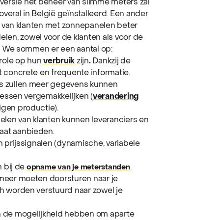
e versie het beheer van slimme meters zal
eral in België geïnstalleerd. Een ander
van klanten met zonnepanelen beter
rdelen, zowel voor de klanten als voor de
We sommen er een aantal op:
trole op hun
verbruik
zijn
.
Dankzij de
 concrete en frequente informatie.
s zullen meer gegevens kunnen
cessen vergemakkelijken (
verandering
eigen productie).
elen van klanten kunnen leveranciers en
aat aanbieden.
n prijssignalen (dynamische, variabele
n bij de
.
opname van je meterstanden
meer moeten doorsturen naar je
h worden verstuurd naar zowel je
n de mogelijkheid hebben om aparte