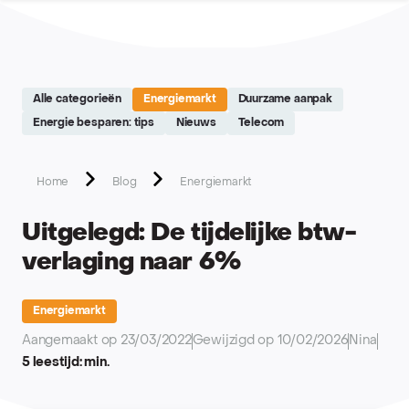
Site réalisé par Softedge studio - https://softedge.be
Alle categorieën
Energiemarkt
Duurzame aanpak
Energie besparen: tips
Nieuws
Telecom
Home
Blog
Energiemarkt
Uitgelegd: De tijdelijke btw-
verlaging naar 6%
Energiemarkt
Aangemaakt op 23/03/2022
Gewijzigd op 10/02/2026
Nina
5 leestijd: min.