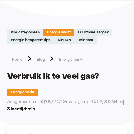
Site réalisé par Softedge studio - https://softedge.be
Alle categorieën
Energiemarkt
Duurzame aanpak
Energie besparen: tips
Nieuws
Telecom
Home
Blog
Energiemarkt
Verbruik ik te veel gas?
Energiemarkt
Aangemaakt op 30/09/2021
Gewijzigd op 10/02/2026
Nina
3 leestijd: min.