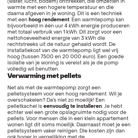
(water, lucht, bodem) onttrekken, die omzetten in
warmte met een hogere temperatuur en die
daarna afgeven in je woning. Dit is een techniek
met een
hoog rendement
. Een warmtepomp kan
bijvoorbeeld in één uur 4 kWh energie produceren
met totaal verbruik van 1 kWh. Dit zorgt voor een
nettohoeveelheid energie van 3 kWh die
rechtstreeks uit de natuur gehaald wordt. De
installatiekost van de warmtepomp ligt wel vrij
hoog (tussen 7500 en 20 000 euro). Een goede
isolatie van je woning is vereist als je de pomp
volledig wil benutten.
Verwarming met pellets
Net als met de warmtepomp zorgt een
pelletsysteem voor een hoog rendement. Wil je
overschakelen? Da’s niet zo moeilijk! Een
pelletkachel is
eenvoudig te installeren
. Je hebt
echter wel een grote opslagruimte nodig voor de
pellets. Voor mensen die in een klein appartement
wonen ligt dit soms moeilijk. Daarnaast moet je een
pelletsysteem vaker reinigen. Die kosten zijn dan
ook hoger in vergelijking met de