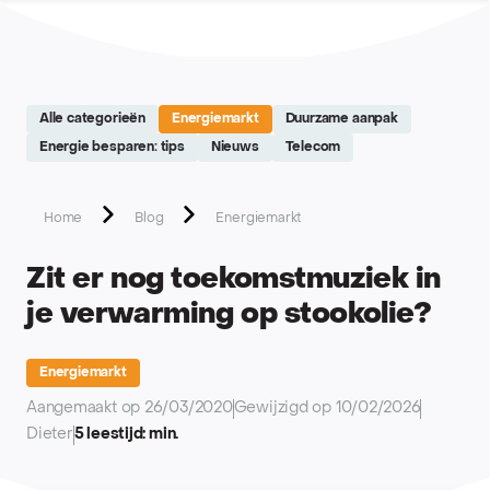
Site réalisé par Softedge studio - https://softedge.be
Alle categorieën
Energiemarkt
Duurzame aanpak
Energie besparen: tips
Nieuws
Telecom
Home
Blog
Energiemarkt
Zit er nog toekomstmuziek in
je verwarming op stookolie?
Energiemarkt
Aangemaakt op 26/03/2020
Gewijzigd op 10/02/2026
Dieter
5 leestijd: min.