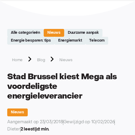
Site réalisé par Softedge studio - https://softedge.be
Alle categorieën
Nieuws
Duurzame aanpak
Energie besparen: tips
Energiemarkt
Telecom
Home
Blog
Nieuws
Stad Brussel kiest Mega als
voordeligste
energieleverancier
Nieuws
Aangemaakt op 23/03/2018
Gewijzigd op 10/02/2026
Dieter
2 leestijd: min.