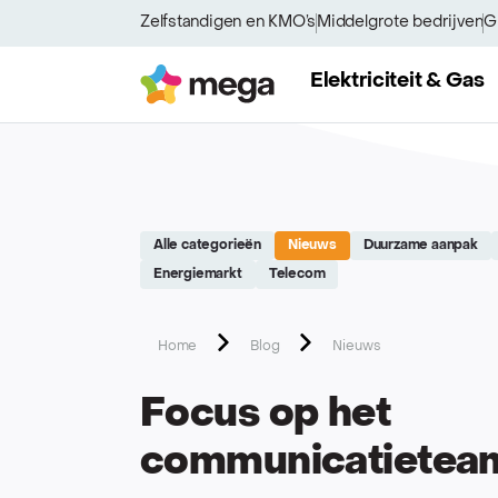
Site réalisé par Softedge studio - https://softedge.be
Zelfstandigen en KMO’s
Middelgrote bedrijven
G
Mega
Elektriciteit & Gas
Alle categorieën
Nieuws
Duurzame aanpak
Energiemarkt
Telecom
Home
Blog
Nieuws
Focus op het
communicatietea