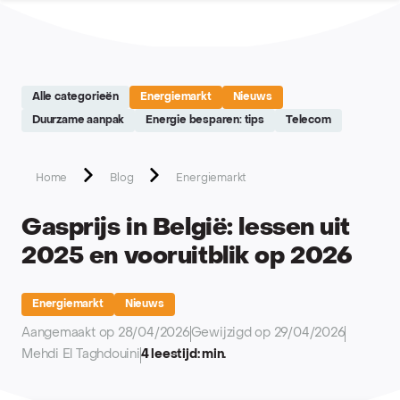
Site réalisé par Softedge studio - https://softedge.be
Alle categorieën
Energiemarkt
Nieuws
Duurzame aanpak
Energie besparen: tips
Telecom
Home
Blog
Energiemarkt
Gasprijs in België: lessen uit
2025 en vooruitblik op 2026
Energiemarkt
Nieuws
Aangemaakt op 28/04/2026
Gewijzigd op 29/04/2026
Mehdi El Taghdouini
4 leestijd: min.