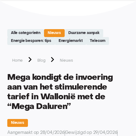
Site réalisé par Softedge studio - https://softedge.be
Alle categorieën
Nieuws
Duurzame aanpak
Energie besparen: tips
Energiemarkt
Telecom
Home
Blog
Nieuws
Mega kondigt de invoering
aan van het stimulerende
tarief in Wallonië met de
“Mega Daluren”
Nieuws
Aangemaakt op 28/04/2026
Gewijzigd op 29/04/2026