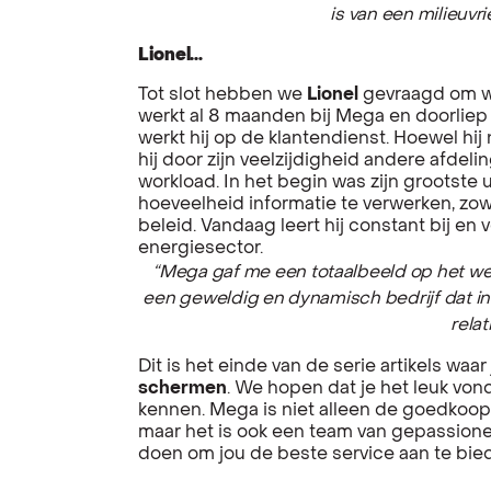
is van een milieuvri
Lionel…
Tot slot hebben we
Lionel
gevraagd om wat
werkt al 8 maanden bij Mega en doorliep 
werkt hij op de klantendienst. Hoewel hij 
hij door zijn veelzijdigheid andere afdeli
workload. In het begin was zijn grootste 
hoeveelheid informatie te verwerken, zow
beleid. Vandaag leert hij constant bij en v
energiesector.
“Mega gaf me een totaalbeeld op het werk
een geweldig en dynamisch bedrijf dat in 
relat
Dit is het einde van de serie artikels waa
schermen
. We hopen dat je het leuk von
kennen. Mega is niet alleen de goedkoops
maar het is ook een team van gepassion
doen om jou de beste service aan te bie