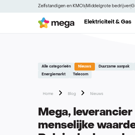
Site réalisé par Softedge studio - https://softedge.be
Zelfstandigen en KMO’s
Middelgrote bedrijven
G
Mega
Elektriciteit & Gas
Alle categorieën
Nieuws
Duurzame aanpak
Energiemarkt
Telecom
Home
Blog
Nieuws
Mega, leverancier
menselijke waard