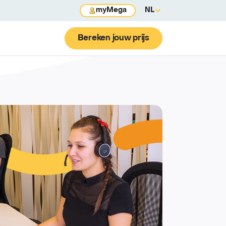
myMega
NL
Bereken jouw prijs