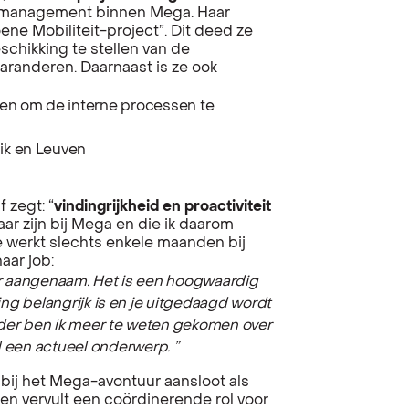
ectmanagement binnen Mega. Haar
oene Mobiliteit-project”. Dit deed ze
chikking te stellen van de
garanderen. Daarnaast is ze ook
pen om de interne processen te
uik en Leuven
f zegt: “
vindingrijkheid en proactiviteit
baar zijn bij Mega en die ik daarom
e werkt slechts enkele maanden bij
aar job:
er aangenaam. Het is een hoogwaardig
ing belangrijk is en je uitgedaagd wordt
rder ben ik meer te weten gekomen over
d een actueel onderwerp. ”
 bij het Mega-avontuur aansloot als
m en vervult een coördinerende rol voor