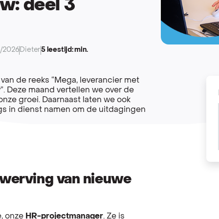
w: deel 3
2/2026
Dieter
5 leestijd: min.
van de reeks “Mega, leverancier met
”. Deze maand vertellen we over de
onze groei. Daarnaast laten we ook
ngs in dienst namen om de uitdagingen
e werving van nieuwe
e, onze
HR-projectmanager
. Ze is