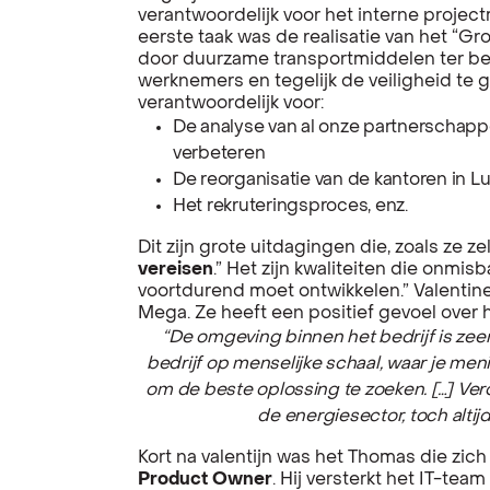
verantwoordelijk voor het interne proj
eerste taak was de realisatie van het “Gr
door duurzame transportmiddelen ter bes
werknemers en tegelijk de veiligheid te 
verantwoordelijk voor:
De analyse van al onze partnerschap
verbeteren
De reorganisatie van de kantoren in L
Het rekruteringsproces, enz.
Dit zijn grote uitdagingen die, zoals ze zel
vereisen
.” Het zijn kwaliteiten die onmis
voortdurend moet ontwikkelen.” Valentin
Mega. Ze heeft een positief gevoel over h
“De omgeving binnen het bedrijf is ze
bedrijf op menselijke schaal, waar je men
om de beste oplossing te zoeken. […] Ve
de energiesector, toch altij
Kort na valentijn was het Thomas die zich
Product Owner
. Hij versterkt het IT-tea