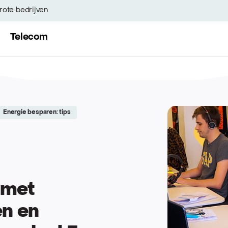
rote bedrijven
Telecom
Energie besparen: tips
 met
en en