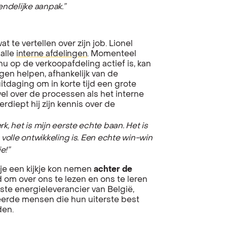
endelijke aanpak.”
 te vertellen over zijn job. Lionel
alle
interne afdelingen
. Momenteel
nu op de verkoopafdeling actief is, kan
ngen helpen, afhankelijk van de
uitdaging om in korte tijd een grote
el over de processen als het interne
erdiept hij zijn kennis over de
, het is mijn eerste echte baan. Het is
volle ontwikkeling is. Een echte win-win
ie!”
r je een kijkje kon nemen
achter de
d om over ons te lezen en ons te leren
te energieleverancier van België,
eerde mensen die hun uiterste best
den.