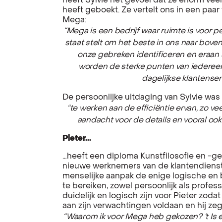
heeft Sylvie het gevoel dat ze enorm vee
heeft geboekt. Ze vertelt ons in een paa
Mega:
“Mega is een bedrijf waar ruimte is voor pe
staat stelt om het beste in ons naar bove
onze gebreken identificeren en eraan s
worden de sterke punten van iederee
dagelijkse klantenser
De persoonlijke uitdaging van Sylvie was
“te werken aan de efficiëntie ervan, zo v
aandacht voor de details en vooral ook
Pieter…
…heeft een diploma Kunstfilosofie en -g
nieuwe werknemers van de klantendienst
menselijke aanpak de enige logische en 
te bereiken, zowel persoonlijk als profe
duidelijk en logisch zijn voor Pieter zoda
aan zijn verwachtingen voldaan en hij ze
“Waarom ik voor Mega heb gekozen? ‘t Is e