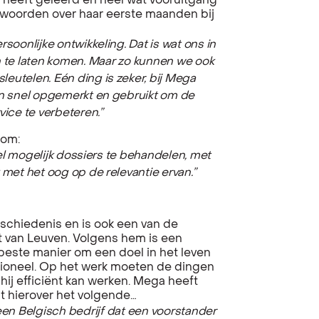
l heeft geleerd en heel wat vooruitgang
r woorden over haar eerste maanden bij
rsoonlijke ontwikkeling. Dat is wat ons in
n te laten komen. Maar zo kunnen we ook
leutelen. Eén ding is zeker, bij Mega
n snel opgemerkt en gebruikt om de
vice te verbeteren.”
 om:
eel mogelijk dossiers te behandelen, met
 met het oog op de relevantie ervan.”
eschiedenis en is ook een van de
 van Leuven. Volgens hem is een
beste manier om een doel in het leven
ssioneel. Op het werk moeten de dingen
t hij efficiënt kan werken. Mega heeft
gt hierover het volgende…
en Belgisch bedrijf dat een voorstander