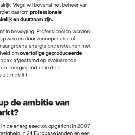
alrijk. Mega wil bovenal het beheer van
orziet daarom
professionele
elijk en duurzaam zijn.
ant in beweging. Professionelen worden
e opwekken door zonnepanelen of
ie naar groene energie ondersteunen met
jkheid om
overtollige geproduceerde
aanpak, afgestemd op evoluerende
n in energieproductie door
t in de lift.
p de ambitie van
arkt?
in de energiesector, opgericht in 2007
wezigheid in 24 Europese landen en een