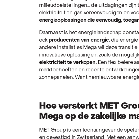
milieudoelstellingen… de uitdagingen zijn t
elektriciteit en gas vereenvoudigen en vo
energieoplossingen die eenvoudig, toegank
Daarnaast is het energielandschap const
ook
producenten van energie
, die energi
andere installaties.Mega wil deze transit
innovatieve oplossingen, zoals de mogeli
elektriciteit te verkopen.
Een flexibelere 
marktbehoeften en recente ontwikkelinge
zonnepanelen. Want hernieuwbare energie zi
Hoe versterkt MET Grou
Mega op de zakelijke m
MET Group
is een toonaangevende speler 
en gevestigd in Zwitserland. Met een aan