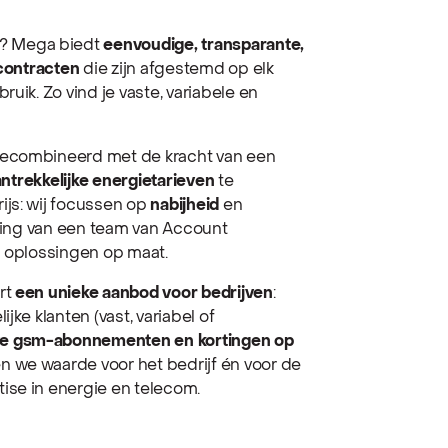
? Mega biedt
eenvoudige, transparante,
scontracten
die zijn afgestemd op elk
uik. Zo vind je vaste, variabele en
gecombineerd met de kracht van een
ntrekkelijke energietarieven
te
ijs: wij focussen op
nabijheid
en
olging van een team van Account
n oplossingen op maat.
rt
een unieke aanbod voor bedrijven
:
jke klanten (vast, variabel of
ve gsm-abonnementen en kortingen op
n we waarde voor het bedrijf én voor de
ise in energie en telecom.