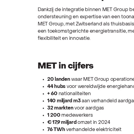
Dankzij de integratie binnen MET Group 
ondersteuning en expertise van een too
MET Group, met Zwitserland als thuisbasis,
een toekomstgerichte energietransitie, m
flexibiliteit en innovatie.
MET in cijfers
20 landen
waar MET Group operatione
44 hubs
voor wereldwijde energiehan
+ 60
nationaliteiten
140 miljard m3
aan verhandeld aardg
32 markten
voor aardgas
1 200
medewerkers
€ 17,9 miljard
omzet in 2024
76 TWh
verhandelde elektriciteit