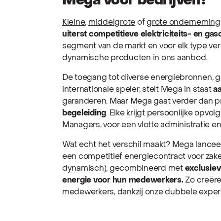
Mega voor bedrijven?
Kleine
,
middelgrote
of
grote onderneming
uiterst competitieve elektriciteits- en ga
segment van de markt en voor elk type verbr
dynamische producten in ons aanbod.
De toegang tot diverse energiebronnen, 
internationale speler, stelt Mega in staat
aa
garanderen. Maar Mega gaat verder dan pr
begeleiding
. Elke krijgt persoonlijke opv
Managers, voor een vlotte administratie e
Wat echt het verschil maakt? Mega lancee
een competitief energiecontract voor zakeli
dynamisch), gecombineerd met
exclusie
energie voor hun medewerkers.
Zo creëre
medewerkers, dankzij onze dubbele expert