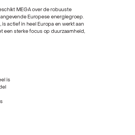
beschikt MEGA over de robuuste
naangevende Europese energiegroep.
 is actief in heel Europa en werkt aan
et een sterke focus op duurzaamheid,
el is
del
as