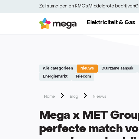
Site réalisé par Softedge studio - https://softedge.be
Zelfstandigen en KMO’s
Middelgrote bedrijven
G
Mega
Elektriciteit & Gas
Alle categorieën
Nieuws
Duurzame aanpak
Energiemarkt
Telecom
Home
Blog
Nieuws
Mega x MET Group
perfecte match vo