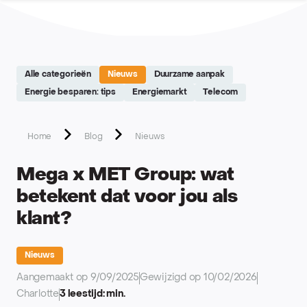
Site réalisé par Softedge studio - https://softedge.be
Alle categorieën
Nieuws
Duurzame aanpak
Energie besparen: tips
Energiemarkt
Telecom
Home
Blog
Nieuws
Mega x MET Group: wat
betekent dat voor jou als
klant?
Nieuws
Aangemaakt op 9/09/2025
Gewijzigd op 10/02/2026
Charlotte
3 leestijd: min.