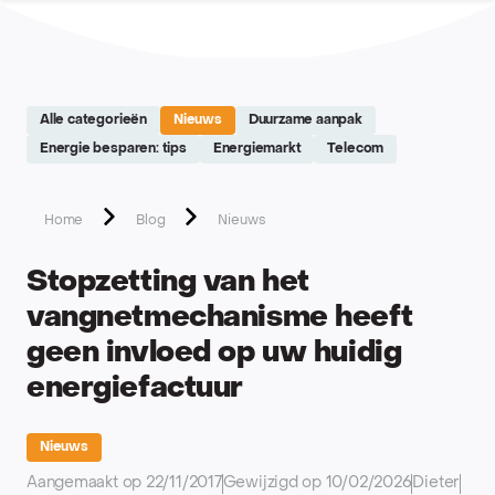
Site réalisé par Softedge studio - https://softedge.be
Alle categorieën
Nieuws
Duurzame aanpak
Energie besparen: tips
Energiemarkt
Telecom
Home
Blog
Nieuws
Stopzetting van het
vangnetmechanisme heeft
geen invloed op uw huidig
energiefactuur
Nieuws
Aangemaakt op 22/11/2017
Gewijzigd op 10/02/2026
Dieter