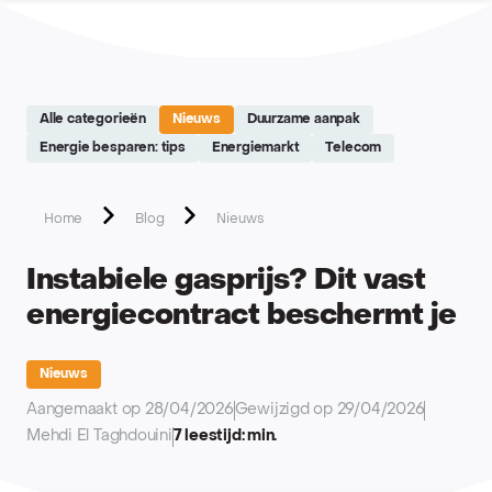
Site réalisé par Softedge studio - https://softedge.be
Alle categorieën
Nieuws
Duurzame aanpak
Energie besparen: tips
Energiemarkt
Telecom
Home
Blog
Nieuws
Instabiele gasprijs? Dit vast
energiecontract beschermt je
Nieuws
Aangemaakt op 28/04/2026
Gewijzigd op 29/04/2026
Mehdi El Taghdouini
7 leestijd: min.