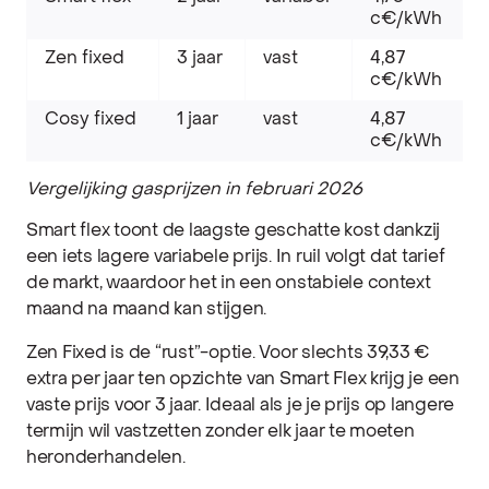
c€/kWh
Zen fixed
3 jaar
vast
4,87
c€/kWh
Cosy fixed
1 jaar
vast
4,87
c€/kWh
Vergelijking gasprijzen in februari 2026
Smart flex toont de laagste geschatte kost dankzij
een iets lagere variabele prijs. In ruil volgt dat tarief
de markt, waardoor het in een onstabiele context
maand na maand kan stijgen.
Zen Fixed is de “rust”-optie. Voor slechts 39,33 €
extra per jaar ten opzichte van Smart Flex krijg je een
vaste prijs voor 3 jaar. Ideaal als je je prijs op langere
termijn wil vastzetten zonder elk jaar te moeten
heronderhandelen.