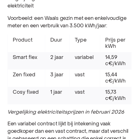
elektriciteit
Voorbeeld: een Waals gezin met een enkelvoudige
meter en een verbruik van 3.500 kWh/jaar:
Product
Duur
Type
Prijs per
kWh
Smart flex
2 jaar
variabel
14,59
c€/kWh
Zen fixed
3 jaar
vast
15,44
c€/kWh
Cosy fixed
1 jaar
vast
15,73
c€/kWh
Vergelijking elektriciteitsprijzen in februari 2026
Een variabel contract lijkt bij intekening vaak
goedkoper dan een vast contract, maar dat verschil
is gebaseerd op een schatting die enkel correct is