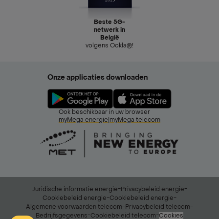
Beste 5G-
netwerk in
België
volgens Ookla®!
Onze applicaties downloaden
Ook beschikbaar in uw browser
myMega energie
|
myMega telecom
-
-
Juridische informatie energie
Privacybeleid energie
-
-
Cookiebeleid energie
Cookiebeleid energie
-
-
Algemene voorwaarden telecom
Privacybeleid telecom
-
-
Bedrijfsgegevens
Cookiebeleid telecom
Cookies