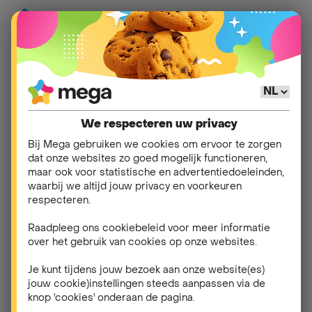
Hulp
>
myMega
>
Mijn myMega account
We respecteren uw privacy
Ik kan niet inloggen.
Bij Mega gebruiken we cookies om ervoor te zorgen
dat onze websites zo goed mogelijk functioneren,
Wat nu?
maar ook voor statistische en advertentiedoeleinden,
waarbij we altijd jouw privacy en voorkeuren
respecteren.
Kun je niet inloggen op je
myMega
-account?
Bij
Mega kun je inloggen met :
Raadpleeg ons cookiebeleid voor meer informatie
over het gebruik van cookies op onze websites.
- Je klantnummer voor mobiele telefonie;
- Je klantnummer voor energie (indien gekoppeld);
Je kunt tijdens jouw bezoek aan onze website(es)
jouw cookie)instellingen steeds aanpassen via de
- Je e-mailadres (alleen als je telefonieklant bent);
knop 'cookies' onderaan de pagina.
- Je telefoonnummer (zie hieronder).