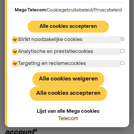
Mega Telecom:
Cookiegebruiksbeleid
/
Privacybeleid
Je beheert je eigen account niet, maar je
abonnement wordt bijvoorbeeld beheerd door je
Alle cookies accepteren
werkgever of een familielid?
Log in dat geval in met
Strikt noodzakelijke cookies
je mobiele nummer als gebruikersnaam.
Analytische en prestatiecookies
We raden je ook aan om jouw wachtwoord opnieuw
in te stellen.
Targeting en reclamecookies
Lukt het nog steeds niet? Neem dan contact met
Alle cookies weigeren
ons op via het contact formulier op de website
.
Samen zoeken we naar een oplossing.
Alle cookies accepteren
Lijst van alle Mega cookies
Telecom
Andere vragen in "
Mijn myMega
account
"