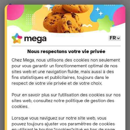
Aide
>
Autres
>
Assistance technique
Nous respectons votre vie privée
Pourquoi je n'ai pas de
Chez Mega, nous utilisons des cookies non seulement
pour vous garantir un fonctionnement optimal de nos
réseau à l'étranger ?
sites web et une navigation fluide, mais aussi à des
fins statistiques et publicitaires, toujours dans le
respect de votre vie privée et de votre choix.
Veuillez d'abord vérifier que vous n'avez pas épuisé
votre forfait mensuel. En effet, il se peut que vous
Pour en savoir plus sur l'utilisation des cookies sur nos
ayez fixé votre limite d'utilisation hors forfait à un
sites web, consultez notre politique de gestion des
montant plus bas, ce qui bloque votre utilisation.
cookies.
Vous pouvez facilement augmenter à nouveau votre
Lorsque vous naviguez sur notre site web, vous
limite d'utilisation via myMega ou encore ajouter des
pouvez toujours ajuster vos paramètres de cookies
données, des minutes d'appel ou des SMS