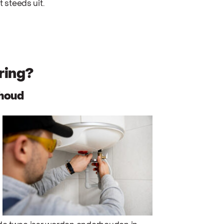
t steeds uit.
ring?
rhoud