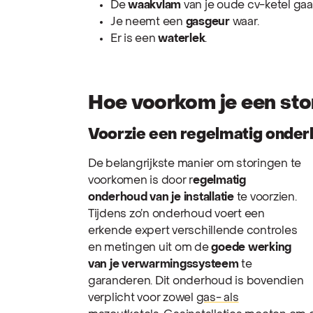
De
waakvlam
van je oude cv-ketel gaa
Je neemt een
gasgeur
waar.
Er is een
waterlek
.
Hoe voorkom je een sto
Voorzie een regelmatig onde
De belangrijkste manier om storingen te
voorkomen is door r
egelmatig
onderhoud van je installatie
te voorzien.
Tijdens zo’n onderhoud voert een
erkende expert verschillende controles
en metingen uit om de
goede werking
van je verwarmingssysteem
te
garanderen. Dit onderhoud is bovendien
verplicht voor zowel
gas- als