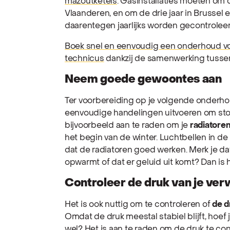
mazoutketels
. Gasinstallaties moeten om
Vlaanderen, en om de drie jaar in Brussel 
daarentegen jaarlijks worden gecontroleer
Boek snel en eenvoudig een onderhoud voo
technicus
dankzij de samenwerking tussen
Neem goede gewoontes aan
Ter voorbereiding op je volgende onderhou
eenvoudige handelingen uitvoeren om stor
bijvoorbeeld aan te raden om je
radiatoren
het begin van de winter. Luchtbellen in d
dat de radiatoren goed werken. Merk je da
opwarmt of dat er geluid uit komt? Dan is h
Controleer de druk van je ve
Het is ook nuttig om te controleren of
de d
Omdat de druk meestal stabiel blijft, hoef 
wel? Het is aan te raden om de druk te co