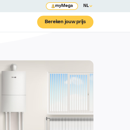
myMega
NL
Bereken jouw prijs