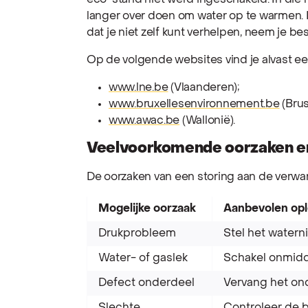
eco-stand niet werd ingeschakeld. In die m
langer over doen om water op te warmen. 
dat je niet zelf kunt verhelpen, neem je b
Op de volgende websites vind je alvast een
www.lne.be
(Vlaanderen);
www.bruxellesenvironnement.be
(Brus
www.awac.be
(Wallonië).
Veelvoorkomende oorzaken en
De oorzaken van een storing aan de verwa
Mogelijke oorzaak
Aanbevolen opl
Drukprobleem
Stel het waterni
Water- of gaslek
Schakel onmidde
Defect onderdeel
Vervang het on