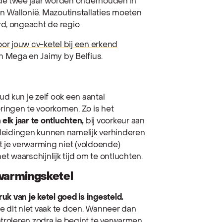
 de twee jaar worden onderhouden in
en Wallonië. Mazoutinstallaties moeten
d, ongeacht de regio.
r jouw cv-ketel bij een erkend
 Mega en Jaimy by Belfius.
d kun je zelf ook een aantal
ingen te voorkomen. Zo is het
 elk jaar te ontluchten,
bij voorkeur aan
e leidingen kunnen namelijk verhinderen
t je verwarming niet (voldoende)
et waarschijnlijk tijd om te ontluchten.
rwarmingsketel
ruk van je ketel goed is ingesteld.
je dit niet vaak te doen. Wanneer dan
ntroleren zodra je begint te verwarmen