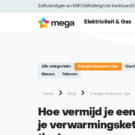
Site réalisé par Softedge studio - https://softedge.be
Zelfstandigen en KMO’s
Middelgrote bedrijven
G
Mega
Elektriciteit & Gas
Alle categorieën
Energie besparen: tips
Duur
Nieuws
Telecom
Home
Blog
Energie besparen: tips
Hoe vermijd je een
je verwarmingske