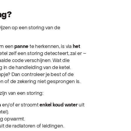
ing?
wijzen op een storing van de
om een
panne
te herkennen, is via
het
el zelf een storing detecteert, zal er –
aalde code verschijnen. Wat die
g in de handleiding van de ketel.
pje? Dan controleer je best of de
en of de zekering niet gesprongen is.
zijn van een storing:
m
en/of er stroomt
enkel koud water
uit
tel).
ng opwarmt.
it de radiatoren of leidingen.