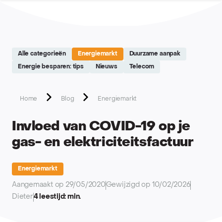
Site réalisé par Softedge studio - https://softedge.be
Alle categorieën
Energiemarkt
Duurzame aanpak
Energie besparen: tips
Nieuws
Telecom
Home
Blog
Energiemarkt
Invloed van COVID-19 op je
gas- en elektriciteitsfactuur
Energiemarkt
Aangemaakt op 29/05/2020
Gewijzigd op 10/02/2026
Dieter
4 leestijd: min.