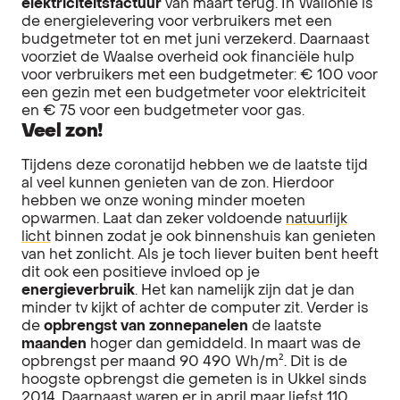
elektriciteitsfactuur
van maart terug. In Wallonië is
de energielevering voor verbruikers met een
budgetmeter tot en met juni verzekerd. Daarnaast
voorziet de Waalse overheid ook financiële hulp
voor verbruikers met een budgetmeter: € 100 voor
een gezin met een budgetmeter voor elektriciteit
en € 75 voor een budgetmeter voor gas.
Veel zon!
Tijdens deze coronatijd hebben we de laatste tijd
al veel kunnen genieten van de zon. Hierdoor
hebben we onze woning minder moeten
opwarmen. Laat dan zeker voldoende
natuurlijk
licht
binnen zodat je ook binnenshuis kan genieten
van het zonlicht. Als je toch liever buiten bent heeft
dit ook een positieve invloed op je
energieverbruik
. Het kan namelijk zijn dat je dan
minder tv kijkt of achter de computer zit. Verder is
de
opbrengst van zonnepanelen
de laatste
maanden
hoger dan gemiddeld. In maart was de
opbrengst per maand 90 490 Wh/m². Dit is de
hoogste opbrengst die gemeten is in Ukkel sinds
2014. Daarnaast waren er in april maar liefst 110