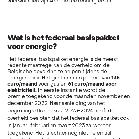
voorwaarden zijn voor de toekenning ervan.
Wat is het federaal basispakket
voor energie?
Het federaal basispakket energie is de meest
recente maatregel van de overheid om de
Belgische bevolking te helpen tijdens de
energiecrisis. Het gaat om een premie van
135
euro/maand
voor gas en
61 euro/maand voor
elektriciteit.
In eerste instantie wordt de
premie toegekend voor de maanden november en
december 2022.
Naar
aanleiding
van het
begrotingsakkoord
voor
2023-2024
heeft
de
overheid
besloten
dat
het
federaal
basispakket
ook
in
januari
,
februari
en
maart
2023
zal
worden
toegekend
.
Het is echter nog niet helemaal