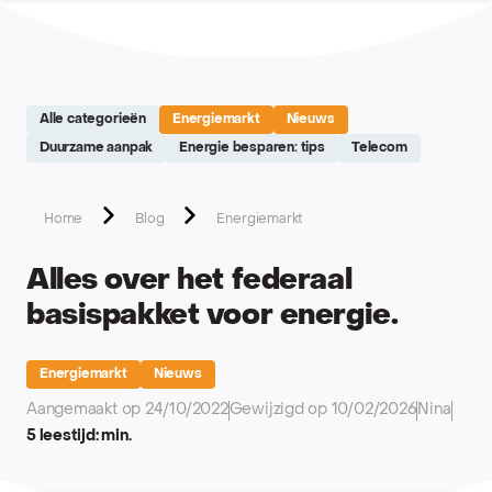
Site réalisé par Softedge studio - https://softedge.be
Alle categorieën
Energiemarkt
Nieuws
Duurzame aanpak
Energie besparen: tips
Telecom
Home
Blog
Energiemarkt
Alles over het federaal
basispakket voor energie.
Energiemarkt
Nieuws
Aangemaakt op 24/10/2022
Gewijzigd op 10/02/2026
Nina
5 leestijd: min.