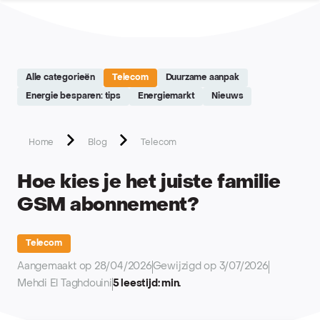
Site réalisé par Softedge studio - https://softedge.be
Alle categorieën
Telecom
Duurzame aanpak
Energie besparen: tips
Energiemarkt
Nieuws
Home
Blog
Telecom
Hoe kies je het juiste familie
GSM abonnement?
Telecom
Aangemaakt op 28/04/2026
Gewijzigd op 3/07/2026
Mehdi El Taghdouini
5 leestijd: min.