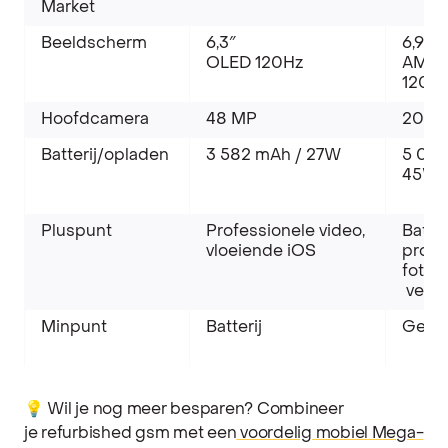
Market
Beeldscherm
6,3″
6,9″
OLED 120Hz
AMO
120H
Hoofdcamera
48 MP
200 
Batterij/opladen
3 582 mAh / 27W
5 000
45W
Pluspunt
Professionele video,
Batter
vloeiende iOS
profe
foto’s,
veelz
Minpunt
Batterij
Gewi
💡 Wil je nog meer besparen? Combineer
je refurbished gsm met een
voordelig mobiel Mega-