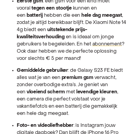
Eerste gsm
: een gsm voor een kind moet
vooral
tegen een stootje
kunnen en
een
batterij
hebben die een
hele dag meegaat
,
zodat je altijd bereikbaar blijft. De Xiaomi Note 14
4g biedt een
uitstekende prijs-
kwaliteitsverhouding
en is ideaal om jonge
gebruikers te begeleiden. En het
abonnement
?
Ook daar hebben we de perfecte oplossing
voor slechts € 5 per maand!
Gemiddelde gebruiker
: de Galaxy S23 FE biedt
alles wat je van een
premium gsm
verwacht,
zonder overbodige extra’s. Je geniet van
een
vloeiend scherm
met
levendige kleuren
,
een camera die perfect volstaat voor je
vakantiefoto’s en een batterij die gemakkelijk
een hele dag meegaat.
Foto- en videoliefhebber
: is Instagram jouw
digitale dagboek? Dan blijft de iPhone 16 Pro