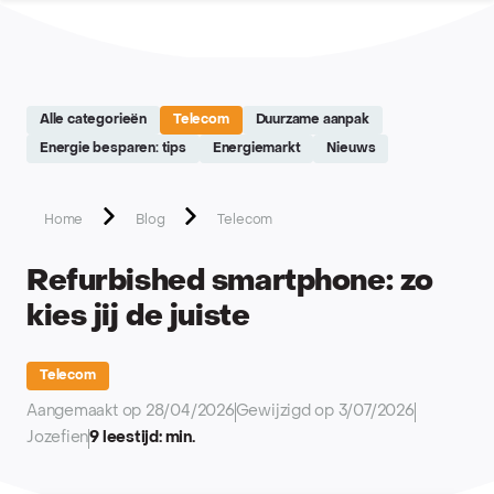
Site réalisé par Softedge studio - https://softedge.be
Alle categorieën
Telecom
Duurzame aanpak
Energie besparen: tips
Energiemarkt
Nieuws
Home
Blog
Telecom
Refurbished smartphone: zo
kies jij de juiste
Telecom
Aangemaakt op 28/04/2026
Gewijzigd op 3/07/2026
Jozefien
9 leestijd: min.