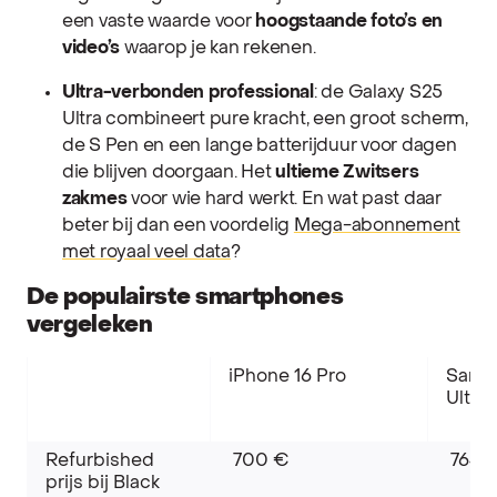
een vaste waarde voor
hoogstaande foto’s en
video’s
waarop je kan rekenen.
Ultra-verbonden professional
: de Galaxy S25
Ultra combineert pure kracht, een groot scherm,
de S Pen en een lange batterijduur voor dagen
die blijven doorgaan. Het
ultieme Zwitsers
zakmes
voor wie hard werkt. En wat past daar
beter bij dan een voordelig
Mega-abonnement
met royaal veel data
?
De populairste smartphones
vergeleken
iPhone 16 Pro
Sams
Ultra
Refurbished
700 €
764 
prijs bij Black