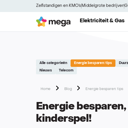
Site réalisé par Softedge studio - https://softedge.be
Zelfstandigen en KMO’s
Middelgrote bedrijven
G
Mega
Elektriciteit & Gas
Alle categorieën
Energie besparen: tips
Duur
Nieuws
Telecom
Home
Blog
Energie besparen: tips
Energie besparen, 
kinderspel!