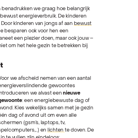
m benadrukken we graag hoe belangrijk
 bewust energieverbruik. De kinderen
 Door kinderen van jongs af aan
bewust
e besparen ook voor hen een
aneet een plezier doen, maar ook jouw –
niet om het hele gezin te betrekken bij
t
Voor we afscheid nemen van een aantal
energieverslindende gewoontes
introduceren we alvast een
nieuwe
gewoonte
: een energiebewuste dag of
avond. Kies wekelijks samen met je gezin
één dag of avond uit om even alle
schermen (gsm’s, laptops, tv,
spelcomputers,…) en
lichten
te doven. De
n te vullen zijn eindeloos: