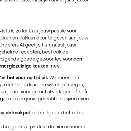
leine moeite, maar je kunt er jaarlijks tot
Niets is zo leuk als jouw passie voor
koken en bakken door te geven aan jouw
kinderen. Al geef je hun, naast jouw
geheime recepten, best ook de
volgende goede gewoontes voor
een
energiezuinige keuken
mee:
Zet het vuur op tijd uit.
Wanneer een
gerecht bijna klaar en warm genoeg is,
kun je het vuur gerust al verlagen of zelfs
ergie mee en jouw gerechten blijven even
op de kookpot
zetten tijdens het koken
n hoe je deze pas laat draaien wanneer