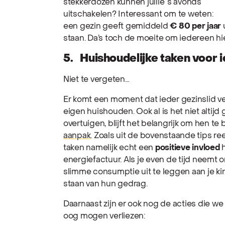
stekkerdozen kunnen jullie ‘s avonds
uitschakelen? Interessant om te weten:
een gezin geeft gemiddeld
€ 80 per jaar
u
staan. Da’s toch de moeite om iedereen hi
5. Huishoudelijke taken voor 
Niet te vergeten…
Er komt een moment dat ieder gezinslid vera
eigen huishouden. Ook al is het niet altijd
overtuigen, blijft het belangrijk om hen te
aanpak
. Zoals uit de bovenstaande tips r
taken namelijk echt een
positieve invloed
h
energiefactuur. Als je even de tijd neemt
slimme consumptie uit te leggen aan je ki
staan van hun gedrag.
Daarnaast zijn er ook nog de acties die we 
oog mogen verliezen: