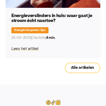
Energieverslinders in huis: waar gaat je
stroom écht naartoe?
Energie besparen: tips
25-04-2025
Charlotte
4 min.
Lees het artikel
Alle artikelen
Mega
Facebook
Tiktok
Instagram