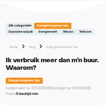
Site réalisé par Softedge studio - https://softedge.be
Alle categorieën
Energie besparen: tips
Duurzame aanpak
Energiemarkt
Nieuws
Telecom
Home
Blog
Energie besparen: tips
Ik verbruik meer dan m’n buur.
Waarom?
Energie besparen: tips
Aangemaakt op 27/02/2020
Gewijzigd op 10/02/2026
Dieter
5 leestijd: min.