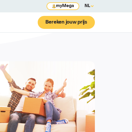
myMega
NL
Bereken jouw prijs