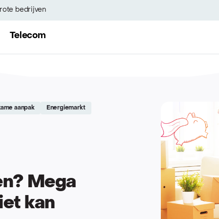
rote bedrijven
Telecom
zame aanpak
Energiemarkt
zen? Mega
iet kan