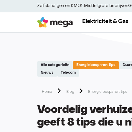
Site réalisé par Softedge studio - https://softedge.be
Zelfstandigen en KMO’s
Middelgrote bedrijven
G
Mega
Elektriciteit & Gas
Alle categorieën
Energie besparen: tips
Duur
Nieuws
Telecom
Home
Blog
Energie besparen: tips
Voordelig verhui
geeft 8 tips die u n