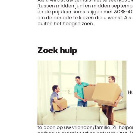
Als u wil dat uw verhuis niet te veel kost
(tussen midden juni en midden septembe
en de prijs kan soms stijgen met 30%-40%.
om de periode te kiezen die u wenst. Als 
buiten het hoogseizoen.
Zoek hulp
Hu
te doen op uw vrienden/familie. Zij helpen