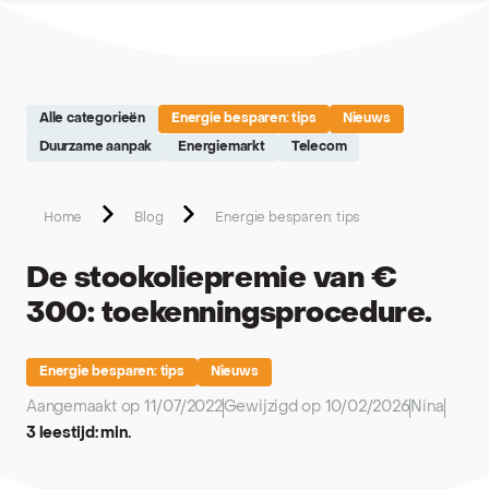
Site réalisé par Softedge studio - https://softedge.be
Alle categorieën
Energie besparen: tips
Nieuws
Duurzame aanpak
Energiemarkt
Telecom
Home
Blog
Energie besparen: tips
De stookoliepremie van €
300: toekenningsprocedure.
Energie besparen: tips
Nieuws
Aangemaakt op 11/07/2022
Gewijzigd op 10/02/2026
Nina
3 leestijd: min.