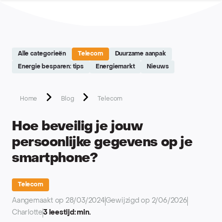
Site réalisé par Softedge studio - https://softedge.be
Alle categorieën
Telecom
Duurzame aanpak
Energie besparen: tips
Energiemarkt
Nieuws
Home
Blog
Telecom
Hoe beveilig je jouw
persoonlijke gegevens op je
smartphone?
Telecom
Aangemaakt op 28/03/2024
Gewijzigd op 2/06/2026
Charlotte
3 leestijd: min.