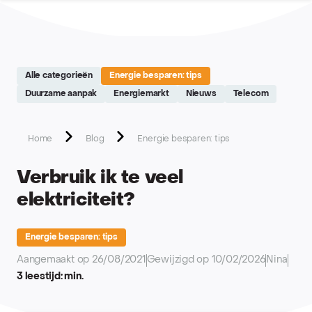
Site réalisé par Softedge studio - https://softedge.be
Alle categorieën
Energie besparen: tips
Duurzame aanpak
Energiemarkt
Nieuws
Telecom
Home
Blog
Energie besparen: tips
Verbruik ik te veel
elektriciteit?
Energie besparen: tips
Aangemaakt op 26/08/2021
Gewijzigd op 10/02/2026
Nina
3 leestijd: min.