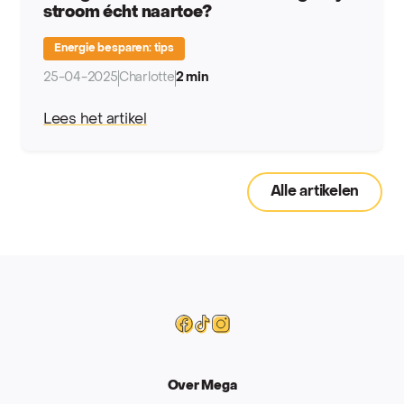
stroom écht naartoe?
Energie besparen: tips
25-04-2025
Charlotte
2 min
Lees het artikel
Alle artikelen
Mega
Facebook
Tiktok
Instagram
Over Mega