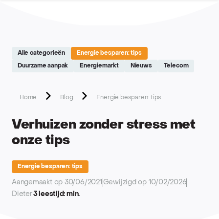
Site réalisé par Softedge studio - https://softedge.be
Alle categorieën
Energie besparen: tips
Duurzame aanpak
Energiemarkt
Nieuws
Telecom
Home
Blog
Energie besparen: tips
Verhuizen zonder stress met
onze tips
Energie besparen: tips
Aangemaakt op 30/06/2021
Gewijzigd op 10/02/2026
Dieter
3 leestijd: min.